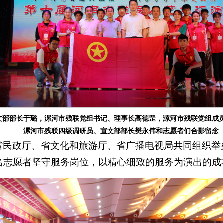
文部部长于璐，漯河市残联党组书记、理事长高德罡，
漯河市残联党组成
漯河市残联四级调研员、宣文部部长樊永伟和志愿者们合影留念
、省民政厅、省文化和旅游厅、省广播电视局共同组织
33名志愿者坚守服务岗位，以精心细致的服务为演出的