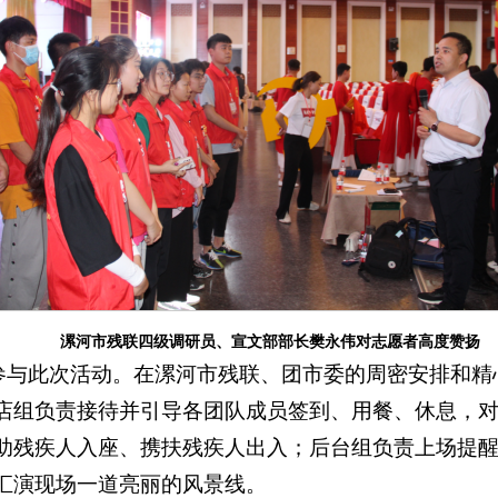
漯河市残联四级调研员、宣文部部长樊永伟对志愿者高度赞扬
愿者参与此次活动。在漯河市残联、团市委的周密安排和精
店组负责接待并引导各团队成员签到、用餐、休息，
助残疾人入座、携扶残疾人出入；后台组负责上场提
汇演现场一道亮丽的风景线。