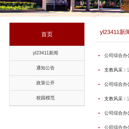
yl23411新
首页
yl23411新闻
公司综合办
通知公告
支教风采︱
政策公开
公司综合办
校园模范
支教风采︱
公司综合办
公司综合办