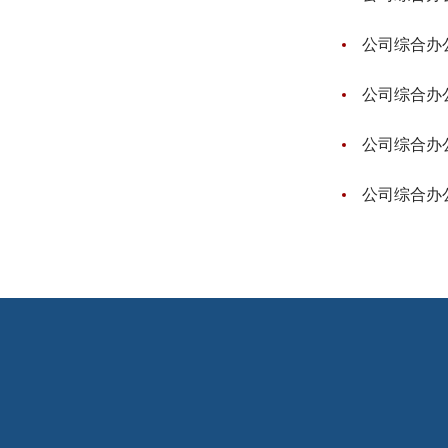
公司综合办
公司综合办
公司综合办
公司综合办