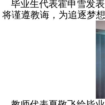
毕业生代表霍申雪发表
将谨遵教诲，为追逐梦
教师代表夏敬飞给毕业